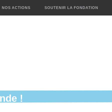
NOS ACTIONS
SOUTENIR LA FONDATION
Objectifs
Faire un don
Actions
Faire un legs
Témoignages
Avantages fiscaux
nde !